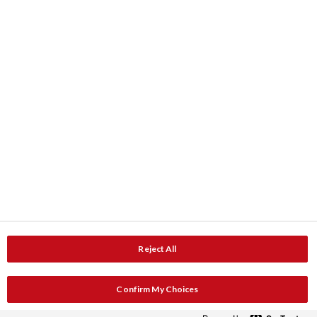
Cartes de couleurs
Mise à la teinte ColourShop®
Downloads
Fiches Produits
Documentation
Contact
Adresses
Service et Conseils
Reject All
Service et Conseil
Demande de catalogue
Confirm My Choices
Bulletin d'information