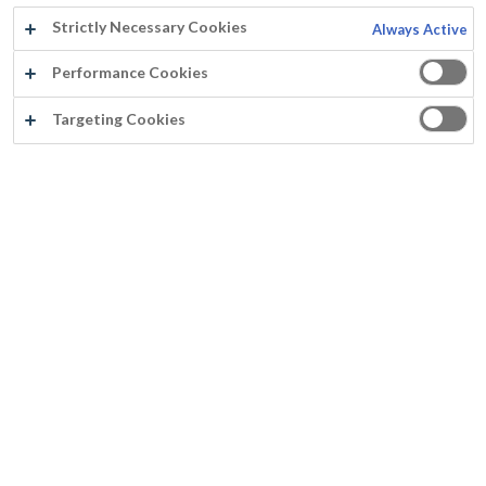
températures extrêmes et à toutes les conditions
Strictly Necessary Cookies
Always Active
climatiques. En outre, ils sèchent très rapidement : les
structures sont à nouveau exploitables en un temps record.
Performance Cookies
Pour plus d'informations sur la protection des toitures, nous
Targeting Cookies
vous renvoyons à
www.rust-oleum.eu
. Rust-Oleum offre une
gammecomplète de revêtements de protection.
Découvrez la gamme complète des
revêtements pour toitures.