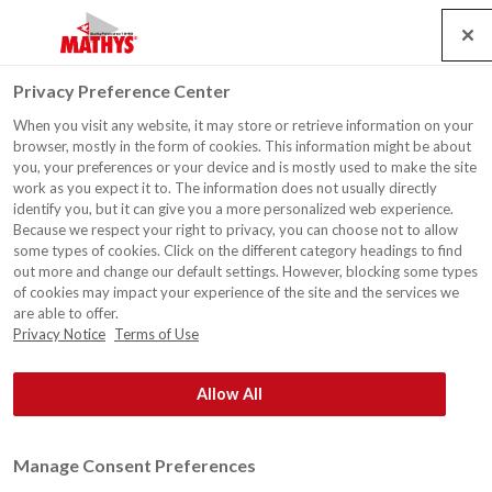
Search
Service
Emplois
Contact
Togg
Privacy Preference Center
navig
When you visit any website, it may store or retrieve information on your
Toitures
browser, mostly in the form of cookies. This information might be about
you, your preferences or your device and is mostly used to make the site
work as you expect it to. The information does not usually directly
Nos revêtements de toitureprotègent votre
identify you, but it can give you a more personalized web experience.
toit
Because we respect your right to privacy, you can choose not to allow
some types of cookies. Click on the different category headings to find
Un revêtement de toiture est une alternative économique à
out more and change our default settings. However, blocking some types
®
la rénovation de votre toit. Mathys
offre une gamme
of cookies may impact your experience of the site and the services we
are able to offer.
complète de revêtements pour la réparation, la décoration
Privacy Notice
Terms of Use
ou l'étanchéisation des toitures plates et inclinées, des
toitures en métal ou des toitures en tuiles. Tant pour les
Allow All
bâtiments commerciaux que résidentiels.
Protection optimale
Manage Consent Preferences
®
Les revêtements de toiture de Mathys
résistent aux