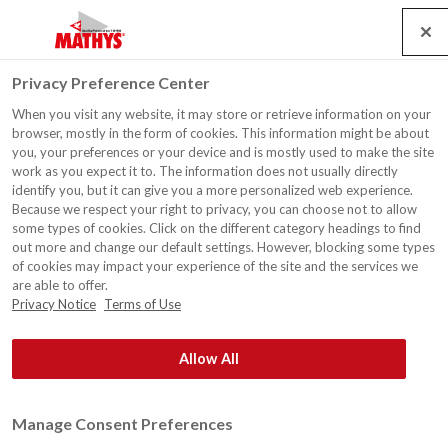
Search
Service
Emplois
Contact
Togg
Privacy Preference Center
navig
When you visit any website, it may store or retrieve information on your
Renouvellement du certificat
browser, mostly in the form of cookies. This information might be about
ISO 9001
you, your preferences or your device and is mostly used to make the site
work as you expect it to. The information does not usually directly
identify you, but it can give you a more personalized web experience.
Because we respect your right to privacy, you can choose not to allow
some types of cookies. Click on the different category headings to find
out more and change our default settings. However, blocking some types
of cookies may impact your experience of the site and the services we
are able to offer.
Privacy Notice
Terms of Use
Allow All
Manage Consent Preferences