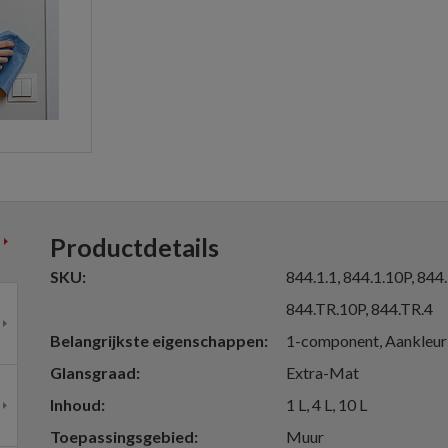
Productdetails
SKU
844.1.1, 844.1.10P, 844.
844.TR.10P, 844.TR.4
Belangrijkste eigenschappen
1-component, Aankleur
Glansgraad
Extra-Mat
Inhoud
1 L, 4 L, 10 L
Toepassingsgebied
Muur