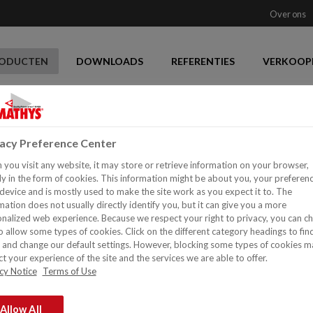
Over ons
ODUCTEN
DOWNLOADS
REFERENTIES
VERKOOP
ATT
vacy Preference Center
®
you visit any website, it may store or retrieve information on your browser,
PARACEM
DECO
y in the form of cookies. This information might be about you, your preferen
device and is mostly used to make the site work as you expect it to. The
Uitstekend afwasbaar - Sc
mation does not usually directly identify you, but it can give you a more
Niet opglanzend
nalized web experience. Because we respect your right to privacy, you can c
o allow some types of cookies. Click on the different category headings to fin
Beperkt schrijfeffect bij d
and change our default settings. However, blocking some types of cookies m
Goed dekkend
t your experience of the site and the services we are able to offer.
Uitstekende vloei
cy Notice
Terms of Use
Optimaal reinigbaar
Blijvend extra mat aspect
Allow All