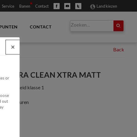
Service
Banen
Contact
Land kiezen
PUNTEN
CONTACT
 ULTRA CLEAN XTRA MATT
ces or
hrobvastheid klasse 1
hoose
d out
onkere kleuren
ay