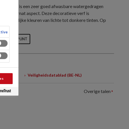
tra Matt is een zeer goed afwasbare watergedragen
nd extra mat aspect. Deze decoratieve verf is
alle mogelijke kleuren van lichte tot donkere tinten. Op
tive
 VERKOOPPUNT
Veiligheidsdatablad (BE-NL)
es
Overige talen