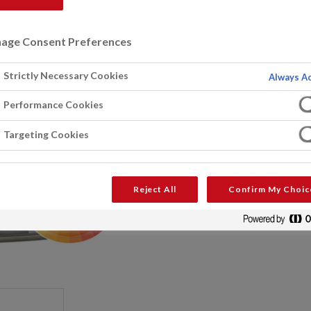
Paracem® Deco Ultra Clean X
binnenmuurverf met een blijve
age Consent Preferences
beschikbaar in wit en in bijna 
basis van een alkydemulsie.
Strictly Necessary Cookies
Always Ac
VRAAG EEN EXPERT
VIND
Performance Cookies
Targeting Cookies
Downloaden
Produktdatablad (BE-NL)
Reject All
Confirm My Choic