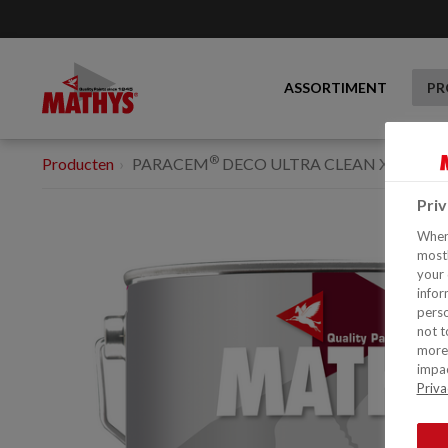
ASSORTIMENT
PR
®
Producten
PARACEM
DECO ULTRA CLEAN XTRA M
Pri
When 
mostl
your 
infor
perso
not t
more 
impac
Priva