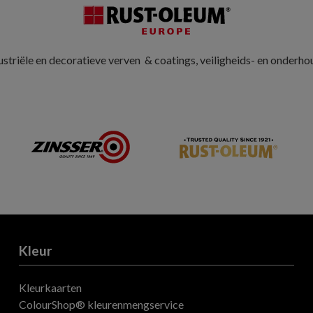
striële en decoratieve verven & coatings, veiligheids- en onderh
Kleur
Kleurkaarten
ColourShop® kleurenmengservice