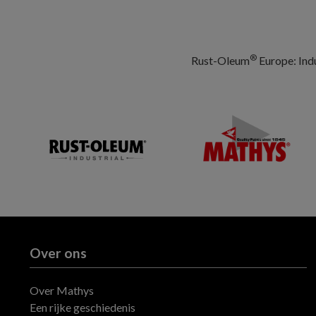
®
Rust-Oleum
Europe: Indu
Over ons
Over Mathys
Een rijke geschiedenis