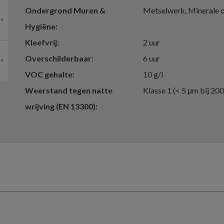
Ondergrond Muren &
Metselwerk, Minerale 
Hygiëne
Kleefvrij
2 uur
Overschilderbaar
6 uur
VOC gehalte
10 g/l
Weerstand tegen natte
Klasse 1 (< 5 μm bij 200
wrijving (EN 13300)