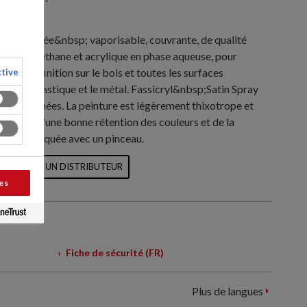
laque satinée&nbsp; vaporisable, couvrante, de qualité
alkyde-uréthane et acrylique en phase aqueuse, pour
che de finition sur le bois et toutes les surfaces
tive
que le plastique et le métal. Fassicryl&nbsp;Satin Spray
isses cutanées. La peinture est légèrement thixotrope et
é ainsi qu'une bonne rétention des couleurs et de la
ement appliquée avec un pinceau.
LOCALISER UN DISTRIBUTEUR
es
Fiche de sécurité (FR)
Plus de langues