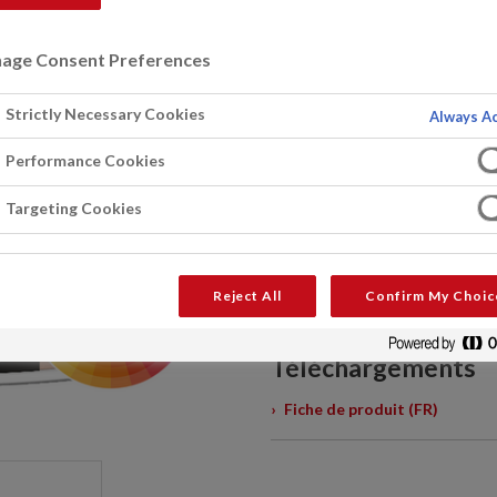
Inodore
age Consent Preferences
Fassicryl Satin Spray est une 
supérieure, à base de résines 
Strictly Necessary Cookies
l'intérieur. Convient comme cou
Always Ac
correctement préparées telles 
Performance Cookies
résiste aux rayures et aux gra
présente une excellente fluidit
Targeting Cookies
brillance. Elle peut être égal
DEMANDEZ À UN EXPERT
Reject All
Confirm My Choic
Téléchargements
Fiche de produit (FR)