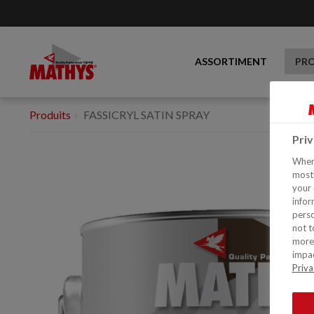
ASSORTIMENT
PR
Produits
FASSICRYL SATIN SPRAY
Pri
When 
mostl
your 
infor
perso
not t
more 
impac
Priva