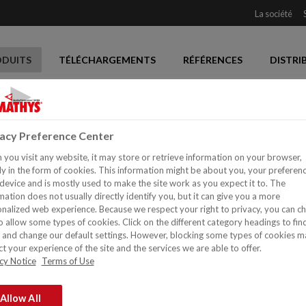
La société
ODUITS
TÉLÉCHARGEMENTS
RÉFÉRENCES
DISTRI
vacy Preference Center
you visit any website, it may store or retrieve information on your browser,
FASSICRYL SATIN
y in the form of cookies. This information might be about you, your preferen
device and is mostly used to make the site work as you expect it to. The
mation does not usually directly identify you, but it can give you a more
nalized web experience. Because we respect your right to privacy, you can c
Vaporisable (airless et airm
o allow some types of cookies. Click on the different category headings to fin
Résiste aux graisses cutan
and change our default settings. However, blocking some types of cookies m
t your experience of the site and the services we are able to offer.
Résistant aux rayures et fac
cy Notice
Terms of Use
Excellente fluidité
Bonne rétention des couleur
Allow All
Également facile à appliqu