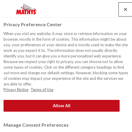
Search
Service
Banen
Contact
Togg
Privacy Preference Center
navig
When you visit any website, it may store or retrieve information on your
®
Over Mathys
browser, mostly in the form of cookies. This information might be about
you, your preferences or your device and is mostly used to make the site
work as you expect it to. The information does not usually directly
®
Mathys
, een hart voor kwaliteit
identify you, but it can give you a more personalized web experience.
Because we respect your right to privacy, you can choose not to allow
De beste resultaten boekt u met kwaliteitsproducten. De
some types of cookies. Click on the different category headings to find
®
professionele verfproducent Mathys
ontwikkelt moderne,
out more and change our default settings. However, blocking some types
of cookies may impact your experience of the site and the services we
doeltreffende oplossingen voor de bescherming, renovatie
are able to offer.
en decoratie van gevels, binnen- en buitenmuren, vloeren en
Privacy Notice
Terms of Use
daken.
Allow All
De garantie van 'nog beter'
Zowel professionals als particulieren rekenen op de beste
®
kwaliteit verf van Mathys
. Vaak al decennia lang. En dat
Manage Consent Preferences
®
willen we zo houden. Daarom streeft Mathys
continu naar