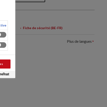
tive
Fiche de sécurité (BE-FR)
Plus de langues
es