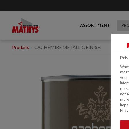
ASSORTIMENT
PR
Produits
CACHEMIRE METALLIC FINISH
Pri
When 
mostl
your 
infor
perso
not t
more 
impac
Priva