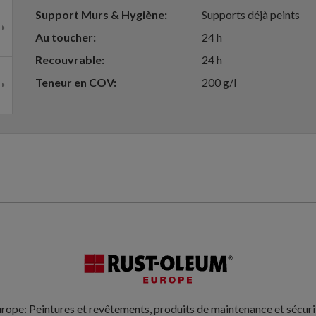
Support Murs & Hygiène
Supports déjà peints
Au toucher
24 h
Recouvrable
24 h
Teneur en COV
200 g/l
rope: Peintures et revêtements, produits de maintenance et sécur