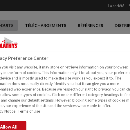
La société
ODUITS
TÉLÉCHARGEMENTS
RÉFÉRENCES
DISTRI
vacy Preference Center
you visit any website, it may store or retrieve information on your browser,
CACHEMIRE META
y in the form of cookies. This information might be about you, your preferen
device and is mostly used to make the site work as you expect it to. The
Transparent avec des parti
mation does not usually directly identify you, but it can give you a more
nalized web experience. Because we respect your right to privacy, you can c
Facile à appliquer
o allow some types of cookies. Click on the different category headings to fin
Faible odeur
and change our default settings. However, blocking some types of cookies m
Facile à appliquer avec une spatule en plastiq
t your experience of the site and the services we are able to offer.
cy Notice
Terms of Use
Réfléchit la lumière et produit
Allow All
DEMANDEZ À UN EXPERT