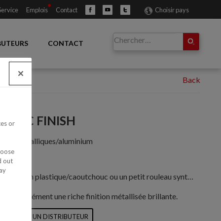
Service
Emplois
Contact
Choisir pays
BUTEURS
CONTACT
LLIC FINISH
ces or
cules métalliques/aluminium
hoose
d out
ay
ue/caoutchouc ou un petit rouleau synthétique afin de bien répartir les particules métalliques
 instantanément une riche finition métallisée brillante.
LOCALISER UN DISTRIBUTEUR