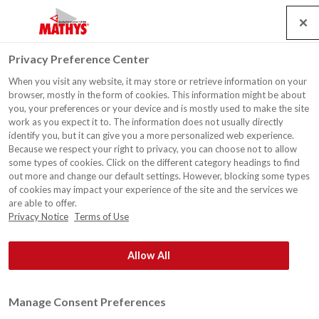
Search
Service
Jobs
Kontakt
Togg
Privacy Preference Center
navig
When you visit any website, it may store or retrieve information on your
Fussböden
browser, mostly in the form of cookies. This information might be about
you, your preferences or your device and is mostly used to make the site
work as you expect it to. The information does not usually directly
Gefliest von einem Fachmann
identify you, but it can give you a more personalized web experience.
Because we respect your right to privacy, you can choose not to allow
Präsentationsräume in Fliesen und Stahl, industrielle
some types of cookies. Click on the different category headings to find
Arbeitsböden aus Beton, Rezeptionen aus Holz: Es gibt
out more and change our default settings. However, blocking some types
of cookies may impact your experience of the site and the services we
Böden in allen Sorten und aus allen Materialien. Mathys
are able to offer.
verfügt über ein vollständiges und modernes
Privacy Notice
Terms of Use
Produktsortiment für jeden Typ von Boden (-
Beschichtung).
Allow All
10 Millionen Quadratmeter
Sind Sie auf der Suche nach einem System mit einem
Manage Consent Preferences
hervorragenden chemischen Widerstand? Nach harten,