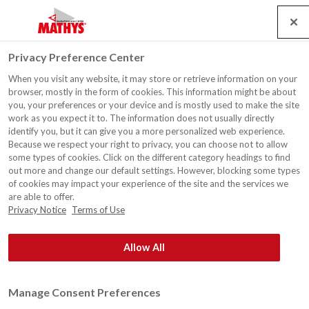
Search
Service
Jobs
Kontakt
Togg
Privacy Preference Center
navig
When you visit any website, it may store or retrieve information on your
browser, mostly in the form of cookies. This information might be about
Datenschutzerklärung
you, your preferences or your device and is mostly used to make the site
work as you expect it to. The information does not usually directly
identify you, but it can give you a more personalized web experience.
Because we respect your right to privacy, you can choose not to allow
RPM International Inc. und seine verbundenen
some types of cookies. Click on the different category headings to find
Unternehmen, Tochtergesellschaften und
out more and change our default settings. However, blocking some types
Betriebsgesellschaften (das „
Unternehmen
“, „
uns
“, „
wir
“)
of cookies may impact your experience of the site and the services we
are able to offer.
verstehen die Bedeutung des Schutzes Ihrer Privatsphäre,
Privacy Notice
Terms of Use
und diese Datenschutzrichtlinie legt fest, wie wir
personenbezogene Daten verarbeiten. Sie beschreibt unter
Allow All
anderem die Arten von personenbezogenen Daten, die wir
erfassen, die Zwecke, für die wir sie verwenden, die Arten
von Dritten, an die wir sie weitergeben, und die Rechte und
Manage Consent Preferences
Verantwortlichkeiten, die Sie in Bezug auf sie haben