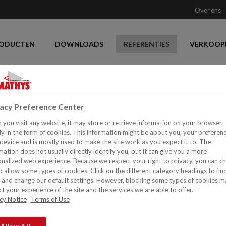
Over ons
ODUCTEN
DOWNLOADS
REFERENTIES
VERKOOP
vacy Preference Center
you visit any website, it may store or retrieve information on your browser,
y in the form of cookies. This information might be about you, your preferen
device and is mostly used to make the site work as you expect it to. The
mation does not usually directly identify you, but it can give you a more
nalized web experience. Because we respect your right to privacy, you can c
o allow some types of cookies. Click on the different category headings to fin
and change our default settings. However, blocking some types of cookies m
t your experience of the site and the services we are able to offer.
cy Notice
Terms of Use