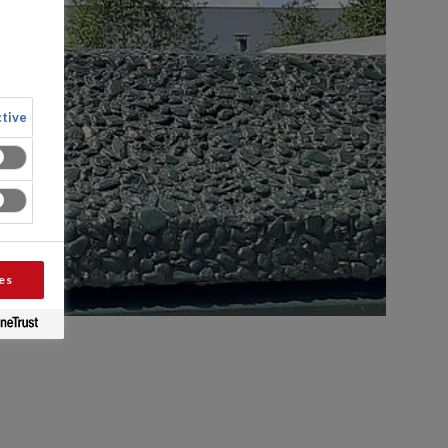
tive
es