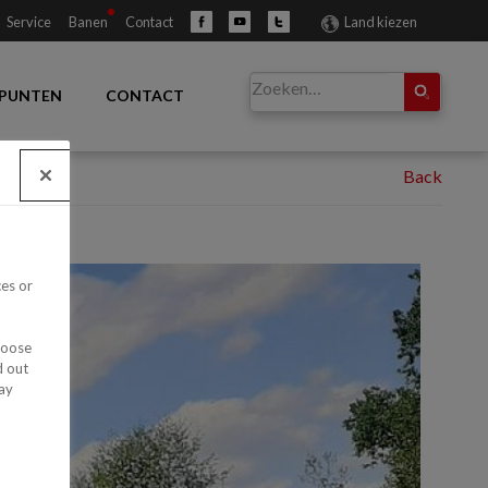
Service
Banen
Contact
Land kiezen
PUNTEN
CONTACT
ces or
hoose
d out
ay