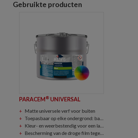
Gebruikte producten
®
PARACEM
UNIVERSAL
Matte universele verf voor buiten
Toepasbaar op elke ondergrond: bakstenen, goten, hout, aluminium...
Kleur- en weerbestendig voor een langdurige bescherming
Bescherming van de droge film tegen aantasting door schimmels