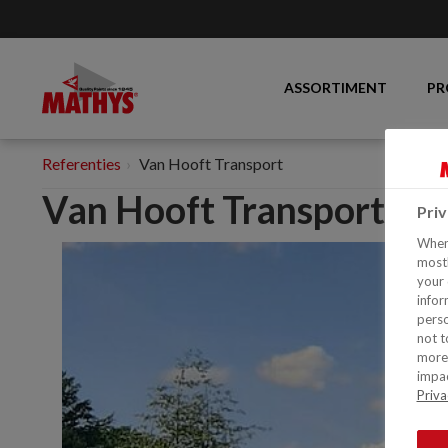
ASSORTIMENT
PR
Referenties
Van Hooft Transport
Van Hooft Transport
Pri
When 
mostl
your 
infor
perso
not t
more 
impac
Priva