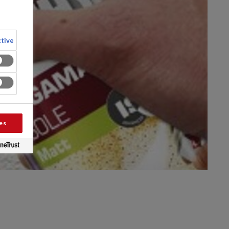
tive
es