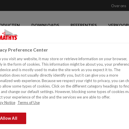
Over ons
ODUCTEN
DOWNLOADS
REFERENTIES
VERKOOP
kelijker kan het niet.
vacy Preference Center
eren en decoreren, gemakke
you visit any website, it may store or retrieve information on your browser,
y in the form of cookies. This information might be about you, your preferen
device and is mostly used to make the site work as you expect it to. The
mation does not usually directly identify you, but it can give you a more
nalized web experience. Because we respect your right to privacy, you can c
o allow some types of cookies. Click on the different category headings to fin
and change our default settings. However, blocking some types of cookies m
t your experience of the site and the services we are able to offer.
cy Notice
Terms of Use
Allow All