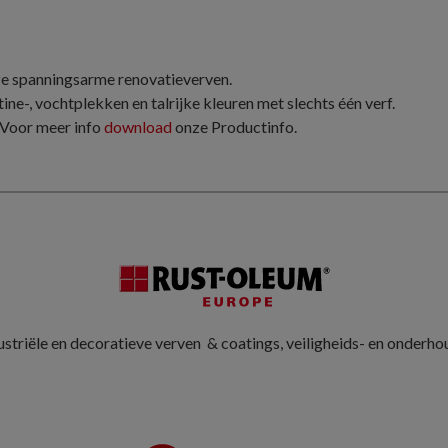
ze spannings­arme renovatieverven.
tine-, vochtplekken en talrijke kleuren met slechts één verf.
. Voor meer info
download
onze Productinfo.
striële en decoratieve verven & coatings, veiligheids- en onderh