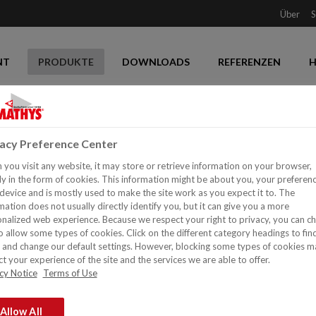
Über
S
NT
PRODUKTE
DOWNLOADS
REFERENZEN
H
vacy Preference Center
®
you visit any website, it may store or retrieve information on your browser,
PARACEM
DECO
y in the form of cookies. This information might be about you, your preferen
device and is mostly used to make the site work as you expect it to. The
Reduziert die Absorption
mation does not usually directly identify you, but it can give you a more
Neutralisiert Unterschiede
nalized web experience. Because we respect your right to privacy, you can c
o allow some types of cookies. Click on the different category headings to fin
Verhindert Unterschiede i
and change our default settings. However, blocking some types of cookies m
Verbessert die Decklackha
t your experience of the site and the services we are able to offer.
cy Notice
Terms of Use
Wasserbasierende Grundierung
Unterschiede in den Absorpti
Allow All