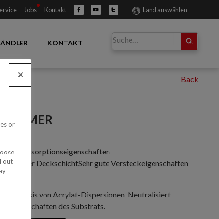
ervice
Jobs
Kontakt
Land auswählen
ÄNDLER
KONTAKT
 PRIMER
ces or
 in den Absorptionseigenschaften
hoose
d out
m Glanz der DeckschichtSehr gute Versteckeigenschaften
ay
ftung
 auf Basis von Acrylat-Dispersionen. Neutralisiert
onseigenschaften des Substrats.