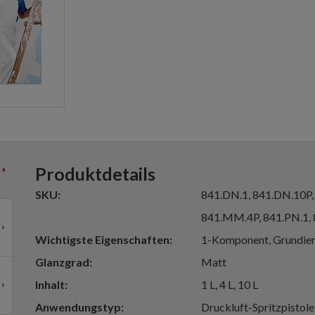
Produktdetails
SKU
841.DN.1, 841.DN.10P
841.MM.4P, 841.PN.1, 
Wichtigste Eigenschaften
1-Komponent, Grundier
Glanzgrad
Matt
Inhalt
1 L, 4 L, 10 L
Anwendungstyp
Druckluft-Spritzpistole, 