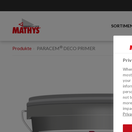
SORTIME
®
Produkte
PARACEM
DECO PRIMER
Pri
When 
mostl
your 
infor
perso
not t
more 
impac
Priva