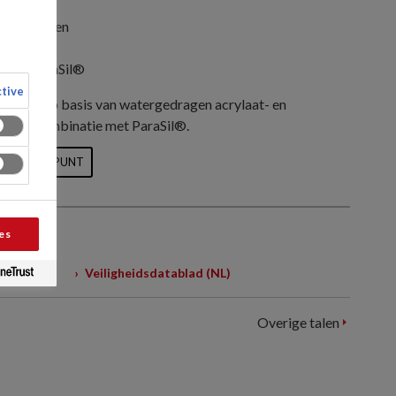
ersinvloeden
lagen ParaSil®
tive
enlaag op basis van watergedragen acrylaat- en
uik in combinatie met ParaSil®.
 VERKOOPPUNT
es
Veiligheidsdatablad (NL)
Overige talen