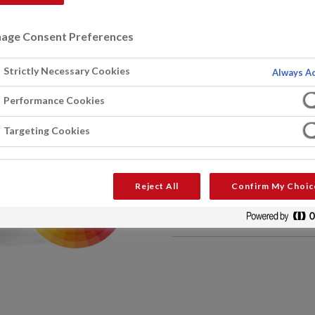
Uitstekende duurzaamheid
Uiterst resistent tegen we
age Consent Preferences
Waterdampdoorlatend
Overschilderen met 1 of 2 
Strictly Necessary Cookies
Always Ac
Goed vullende onderlaag/tuss
polysiloxaanharsen.Voor gebr
Performance Cookies
VRAAG EEN EXPERT
VIND
Targeting Cookies
Downloaden
Reject All
Confirm My Choic
Produktdatablad (NL)