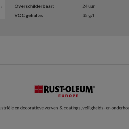
Overschilderbaar
24 uur
VOC gehalte
35 g/l
striële en decoratieve verven & coatings, veiligheids- en onderh