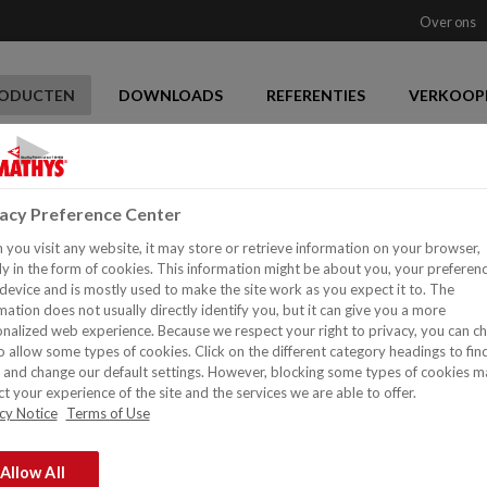
Over ons
ODUCTEN
DOWNLOADS
REFERENTIES
VERKOOP
vacy Preference Center
you visit any website, it may store or retrieve information on your browser,
PARASIL COMPA
y in the form of cookies. This information might be about you, your preferen
device and is mostly used to make the site work as you expect it to. The
Watergedragen acrylaat- e
mation does not usually directly identify you, but it can give you a more
nalized web experience. Because we respect your right to privacy, you can c
Zeer dikke en goed vullend
o allow some types of cookies. Click on the different category headings to fin
Aanbrengen in 1 of 2 lagen
and change our default settings. However, blocking some types of cookies m
Rechtstreeks op goed hech
t your experience of the site and the services we are able to offer.
Werkt kleine barstvormin
cy Notice
Terms of Use
Werkt gedeeltelijk oneffe
Soepele film
Allow All