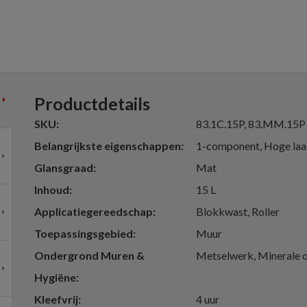
Productdetails
SKU
83.1C.15P, 83.MM.15P
Belangrijkste eigenschappen
1-component, Hoge laag
Glansgraad
Mat
Inhoud
15 L
Applicatiegereedschap
Blokkwast, Roller
Toepassingsgebied
Muur
Ondergrond Muren &
Metselwerk, Minerale o
Hygiëne
Kleefvrij
4 uur