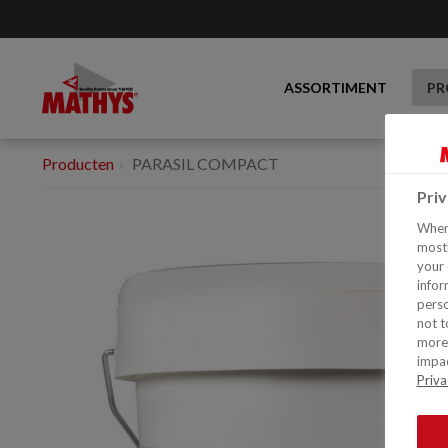
ASSORTIMENT
PR
Producten
PARASIL COMPACT
Pri
When 
mostl
your 
infor
perso
not t
more 
impac
Priva